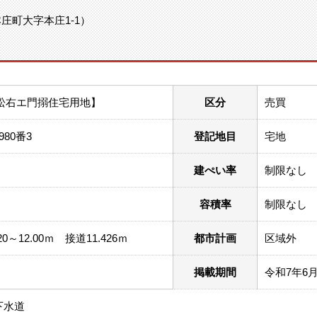
町大字本庄1-1）
下分松右エ門搦住宅用地】
区分
売買
80番3
登記地目
宅地
建ぺい率
制限なし
容積率
制限なし
～12.00ｍ 接道11.426ｍ
都市計画
区域外
掲載期間
令和7年6月
下水道