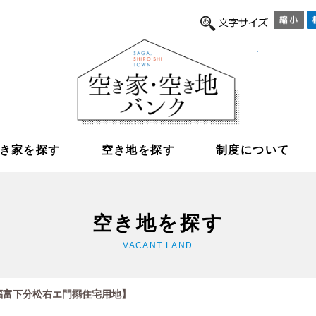
縮
白石町空き
き家を探す
空き地を探す
制度について
空き地を探す
VACANT LAND
5【福富下分松右エ門搦住宅用地】