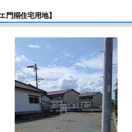
松右エ門搦住宅用地】